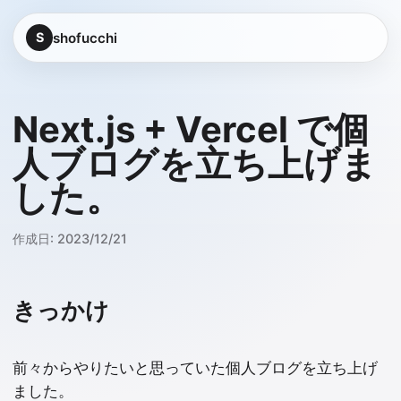
shofucchi
S
Next.js + Vercel で個
人ブログを立ち上げま
した。
作成日:
2023/12/21
きっかけ
前々からやりたいと思っていた個人ブログを立ち上げ
ました。